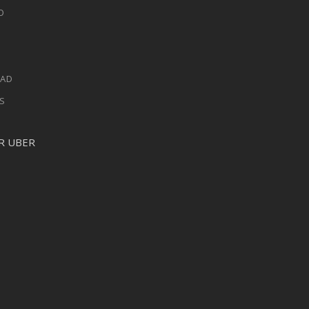
O
DAD
ES
R UBER