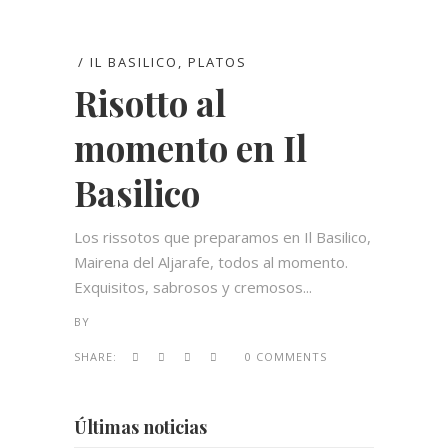
IL BASILICO
,
PLATOS
Risotto al
momento en Il
Basilico
Los rissotos que preparamos en Il Basilico,
Mairena del Aljarafe, todos al momento.
Exquisitos, sabrosos y cremosos...
BY
SHARE:
0 COMMENTS
Últimas noticias