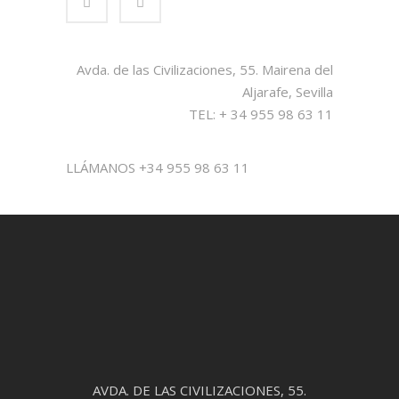
Avda. de las Civilizaciones, 55. Mairena del
Aljarafe, Sevilla
TEL: + 34 955 98 63 11
LLÁMANOS +34 955 98 63 11
AVDA. DE LAS CIVILIZACIONES, 55.