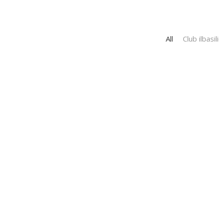
All
Club ilbasil
EVENTOS
«El sabor de Sicilia»